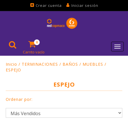
Crear cuenta
Iniciar sesión
0
Toggl
Carrito vacío
navig
Inicio
/
TERMINACIONES
/
BAÑOS
/
MUEBLES
/
ESPEJO
ESPEJO
Ordenar por: