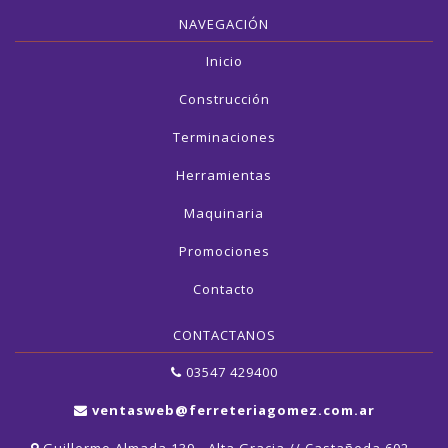
NAVEGACIÓN
Inicio
Construcción
Terminaciones
Herramientas
Maquinaria
Promociones
Contacto
CONTACTANOS
03547 429400
ventasweb@ferreteriagomez.com.ar
Guillermo Almada 139 - Alta Gracia // Castañeda 602 -