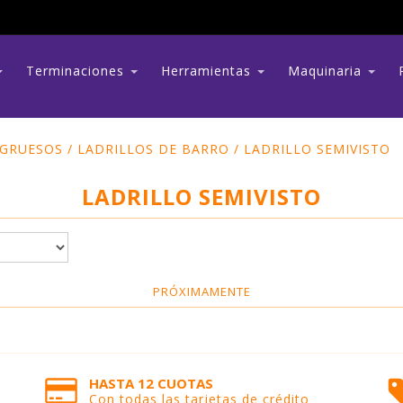
Terminaciones
Herramientas
Maquinaria
 GRUESOS
/
LADRILLOS DE BARRO
/
LADRILLO SEMIVISTO
LADRILLO SEMIVISTO
PRÓXIMAMENTE
HASTA 12 CUOTAS
Con todas las tarjetas de crédito